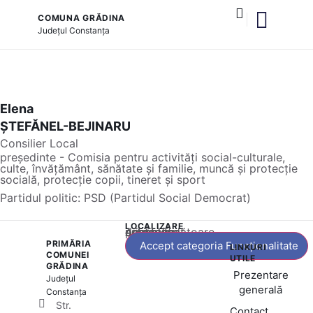
COMUNA GRĂDINA
Județul
Constanța
și serviciile publice
Elena
ȘTEFĂNEL-BEJINARU
Consilier Local
președinte - Comisia pentru activități social-culturale,
culte, învățământ, sănătate și familie, muncă și protecție
socială, protecție copii, tineret și sport
Partidul politic:
PSD (Partidul Social Democrat)
LOCALIZARE
Acest conținut este blocat până când acceptați categoria corespunzătoare de cookie-uri.
PRIMĂRIA
Accept categoria Funcționalitate
LINKURI
COMUNEI
UTILE
GRĂDINA
Prezentare
Județul
generală
Constanța
Str.
Contact