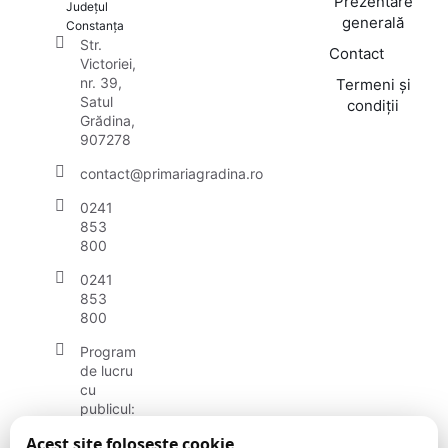
Prezentare
Județul
generală
Constanța
Str.
Contact
Victoriei,
nr. 39,
Termeni și
Satul
condiții
Grădina,
907278
contact@primariagradina.ro
0241
853
800
0241
853
800
Program
de lucru
cu
publicul:
luni -
Acest site folosește cookie
vineri: