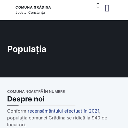
COMUNA GRĂDINA
Județul
Constanța
și serviciile publice
Populația
COMUNA NOASTRĂ ÎN NUMERE
Despre noi
Conform
recensământului efectuat în 2021
,
populația comunei Grădina se ridică la 940 de
locuitori.