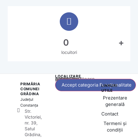
0
+
locuitori
LOCALIZARE
Acest conținut este blocat până când acceptați categoria corespunzătoare de cookie-uri.
PRIMĂRIA
Accept categoria Funcționalitate
LINKURI
COMUNEI
UTILE
GRĂDINA
Prezentare
Județul
generală
Constanța
Str.
Contact
Victoriei,
nr. 39,
Termeni și
Satul
condiții
Grădina,