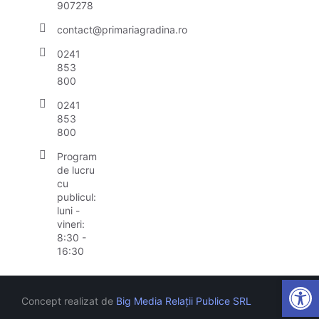
907278
contact@primariagradina.ro
0241
853
800
0241
853
800
Program
de lucru
cu
publicul:
luni -
vineri:
8:30 -
16:30
Open
Concept realizat de
Big Media Relații Publice SRL