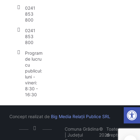
0241
853
800
0241
853
800
Program
de lucru
cu
publicul:
luni -
vineri:
8:30 -
16:30
Open
Concept realizat de
Big Media Relații Publice SRL
Comuna Grădina
©
Toate
| Județul
2026
drepturile