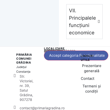
VII.
Principalele
funcțiuni
economice
LOCALIZARE
Acest conținut este blocat până când acceptați categoria corespunzătoare de cookie-uri.
PRIMĂRIA
Accept categoria Funcționalitate
LINKURI
COMUNEI
UTILE
GRĂDINA
Prezentare
Județul
generală
Constanța
Str.
Contact
Victoriei,
nr. 39,
Termeni și
Satul
condiții
Grădina,
907278
contact@primariagradina.ro