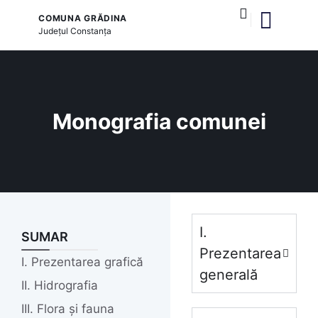
COMUNA GRĂDINA
Județul
Constanța
și serviciile publice
Monografia comunei
I.
SUMAR
Prezentarea
I. Prezentarea grafică
generală
II. Hidrografia
III. Flora și fauna