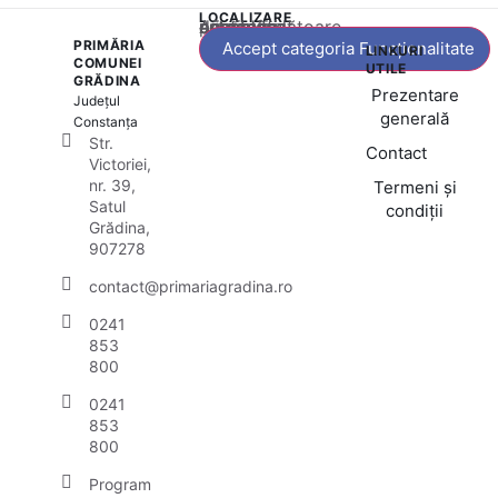
LOCALIZARE
Acest conținut este blocat până când acceptați categoria corespunzătoare de cookie-uri.
PRIMĂRIA
Accept categoria Funcționalitate
LINKURI
COMUNEI
UTILE
GRĂDINA
Prezentare
Județul
generală
Constanța
Str.
Contact
Victoriei,
nr. 39,
Termeni și
Satul
condiții
Grădina,
907278
contact@primariagradina.ro
0241
853
800
0241
853
800
Program