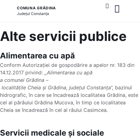
COMUNA GRĂDINA
Județul
Constanța
și serviciile publice
Alte servicii publice
Alimentarea cu apă
Conform Autorizației de gospodărire a apelor nr. 183 din
14.12.2017 privind:
,
,Alimentar
ea
cu apă
a
c
omun
ei
Grădina
–
lo
ca
litățil
e
Ch
e
ia
și
Grădina
,
județul
Constanța
“,
bazinul
hidrografic, în care se încadrează localitatea Grădina, este
cel al pârâului Grădina Mucova, în timp ce localitatea
Cheia se încadrează în cel al râului Casimcea.
Servicii medicale și sociale