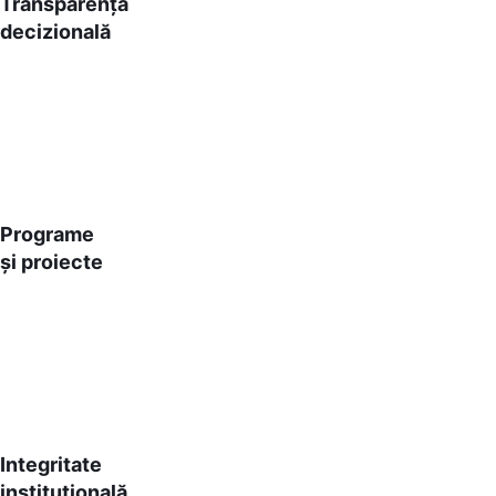
Transparența
decizională
Programe
și proiecte
Integritate
instituțională