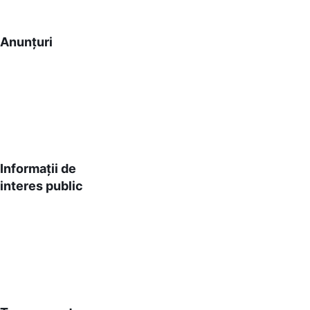
Comuna Grădina
Anunțuri
Județul Constanța
Bine ați venit pe site-ul nostru!
Informații de
interes public