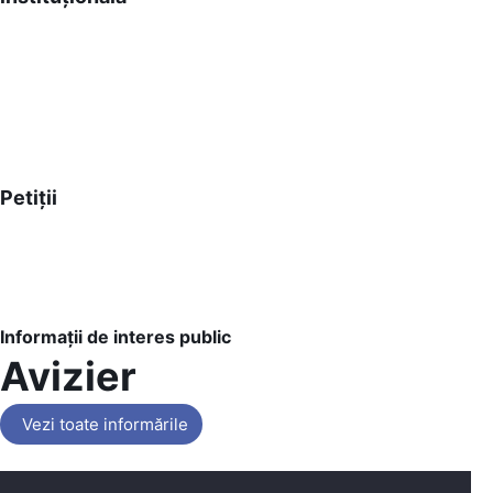
Petiții
Informații de interes public
Avizier
Vezi toate informările