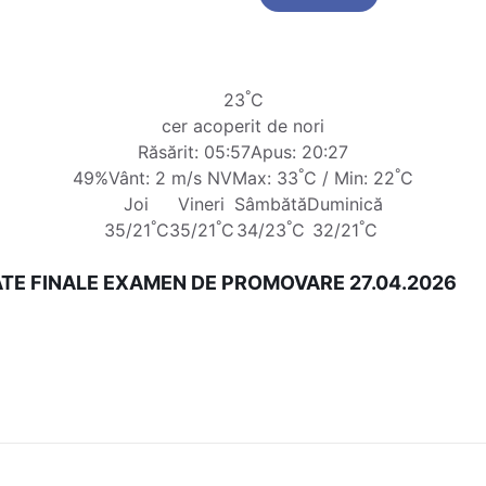
°
23
C
cer acoperit de nori
Răsărit: 05:57
Apus: 20:27
°
°
49%
Vânt: 2 m/s NV
Max: 33
C / Min: 22
C
Joi
Vineri
Sâmbătă
Duminică
°
°
°
°
35/21
C
35/21
C
34/23
C
32/21
C
TE FINALE EXAMEN DE PROMOVARE 27.04.2026