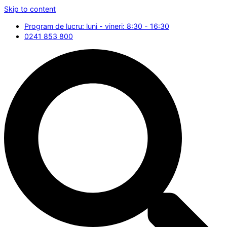
Skip to content
Program de lucru: luni - vineri: 8:30 - 16:30
0241 853 800