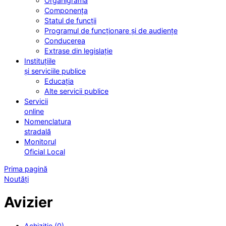
Organigrama
Componența
Statul de funcții
Programul de funcționare și de audiențe
Conducerea
Extrase din legislație
Instituțiile
și serviciile publice
Educația
Alte servicii publice
Servicii
online
Nomenclatura
stradală
Monitorul
Oficial Local
Prima pagină
Noutăți
Avizier
Achiziție (0)