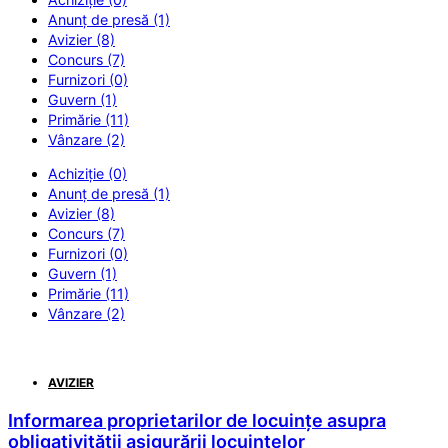
Anunț de presă (1)
Avizier (8)
Concurs (7)
Furnizori (0)
Guvern (1)
Primărie (11)
Vânzare (2)
Achiziție (0)
Anunț de presă (1)
Avizier (8)
Concurs (7)
Furnizori (0)
Guvern (1)
Primărie (11)
Vânzare (2)
AVIZIER
Informarea proprietarilor de locuințe asupra
obligativității asigurării locuințelor