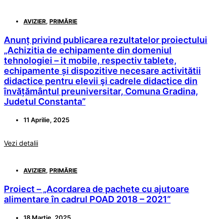
AVIZIER
,
PRIMĂRIE
Anunț privind publicarea rezultatelor proiectului
„Achizitia de echipamente din domeniul
tehnologiei – it mobile, respectiv tablete,
echipamente și dispozitive necesare activitătii
didactice pentru elevii şi cadrele didactice din
învățământul preuniversitar, Comuna Gradina,
Judetul Constanta”
11 Aprilie, 2025
Vezi detalii
AVIZIER
,
PRIMĂRIE
Proiect – „Acordarea de pachete cu ajutoare
alimentare în cadrul POAD 2018 – 2021”
18 Martie, 2025