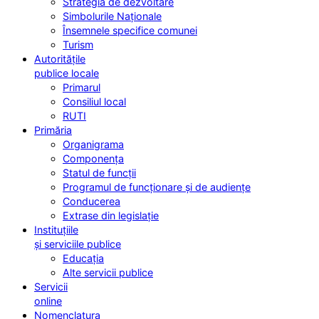
Strategia de dezvoltare
Simbolurile Naționale
Însemnele specifice comunei
Turism
Autoritățile
publice locale
Primarul
Consiliul local
RUTI
Primăria
Organigrama
Componența
Statul de funcții
Programul de funcționare și de audiențe
Conducerea
Extrase din legislație
Instituțiile
și serviciile publice
Educația
Alte servicii publice
Servicii
online
Nomenclatura