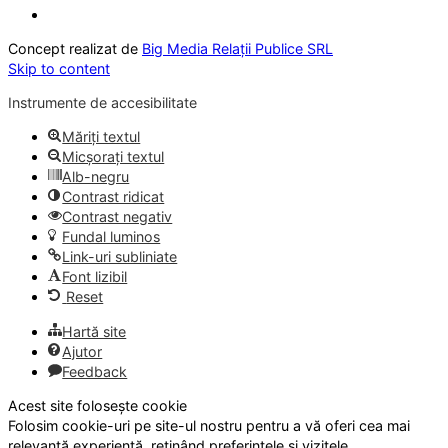
Concept realizat de
Big Media Relații Publice SRL
Skip to content
Instrumente de accesibilitate
Măriți textul
Micșorați textul
Alb-negru
Contrast ridicat
Contrast negativ
Fundal luminos
Link-uri subliniate
Font lizibil
Reset
Hartă site
Ajutor
Feedback
Acest site folosește cookie
Folosim cookie-uri pe site-ul nostru pentru a vă oferi cea mai
relevantă experiență, reținând preferințele și vizitele