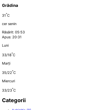
Grădina
°
31
C
cer senin
Răsărit: 05:53
Apus: 20:31
Luni
°
33/18
C
Marți
°
35/22
C
Miercuri
°
33/23
C
Categorii