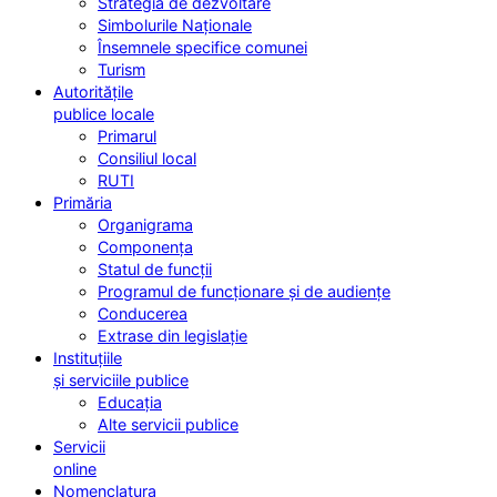
Strategia de dezvoltare
Simbolurile Naționale
Însemnele specifice comunei
Turism
Autoritățile
publice locale
Primarul
Consiliul local
RUTI
Primăria
Organigrama
Componența
Statul de funcții
Programul de funcționare și de audiențe
Conducerea
Extrase din legislație
Instituțiile
și serviciile publice
Educația
Alte servicii publice
Servicii
online
Nomenclatura