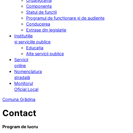
Organigrama
Componența
Statul de funcții
Programul de funcționare și de audiențe
Conducerea
Extrase din legislație
Instituțiile
și serviciile publice
Educația
Alte servicii publice
Servicii
online
Nomenclatura
stradală
Monitorul
Oficial Local
Comuna Grădina
Contact
Program de lucru