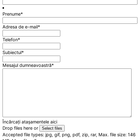
Prenume
*
Adresa de e-mail
*
Telefon
*
Subiectul
*
Mesajul dumneavoastră
*
Încărcați atașamentele aici
Drop files here or
Select files
Accepted file types: jpg, gif, png, pdf, zip, rar, Max. file size: 146