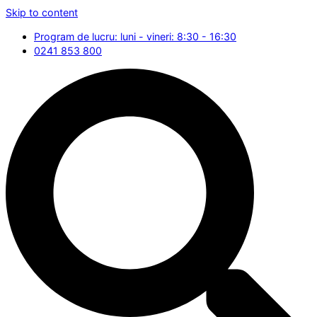
Skip to content
Program de lucru: luni - vineri: 8:30 - 16:30
0241 853 800