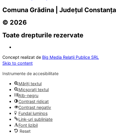
Comuna Grădina | Județul Constanța
© 2026
Toate drepturile rezervate
Concept realizat de
Big Media Relații Publice SRL
Skip to content
Instrumente de accesibilitate
Măriți textul
Micșorați textul
Alb-negru
Contrast ridicat
Contrast negativ
Fundal luminos
Link-uri subliniate
Font lizibil
Reset