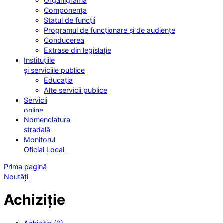
Organigrama
Componența
Statul de funcții
Programul de funcționare și de audiențe
Conducerea
Extrase din legislație
Instituțiile
și serviciile publice
Educația
Alte servicii publice
Servicii
online
Nomenclatura
stradală
Monitorul
Oficial Local
Prima pagină
Noutăți
Achiziție
Achiziție (0)