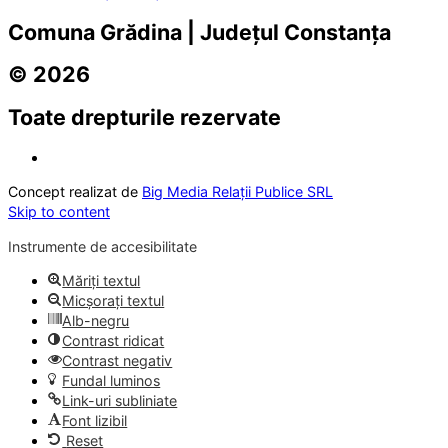
Comuna Grădina | Județul Constanța
© 2026
Toate drepturile rezervate
Concept realizat de
Big Media Relații Publice SRL
Skip to content
Instrumente de accesibilitate
Măriți textul
Micșorați textul
Alb-negru
Contrast ridicat
Contrast negativ
Fundal luminos
Link-uri subliniate
Font lizibil
Reset