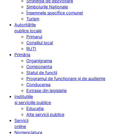
Strategia de dezvoltare
Simbolurile Naționale
Însemnele specifice comunei
Turism
Autoritățile
publice locale
Primarul
Consiliul local
RUTI
Primăria
Organigrama
Componența
Statul de funcții
Programul de funcționare și de audiențe
Conducerea
Extrase din legislație
Instituțiile
și serviciile publice
Educația
Alte servicii publice
Servicii
online
Nomenclatura