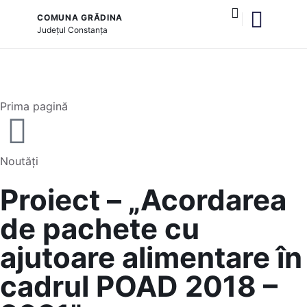
COMUNA GRĂDINA
Județul
Constanța
și serviciile publice
Prima pagină
Noutăți
Proiect – „Acordarea
de pachete cu
ajutoare alimentare în
cadrul POAD 2018 –