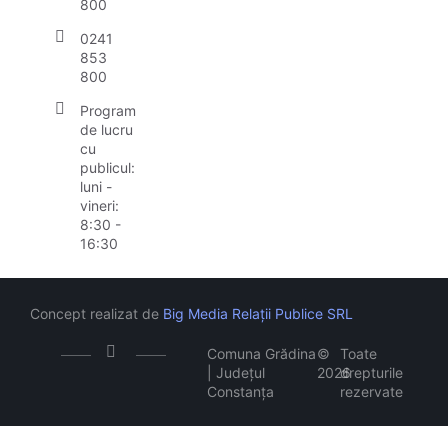
800
0241
853
800
Program
de lucru
cu
publicul:
luni -
vineri:
8:30 -
16:30
Concept realizat de
Big Media Relații Publice SRL
Comuna Grădina
©
Toate
| Județul
2026
drepturile
Constanța
rezervate