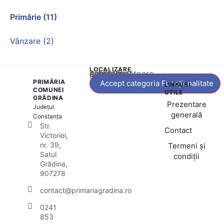
Primărie (11)
Vânzare (2)
LOCALIZARE
Acest conținut este blocat până când acceptați categoria corespunzătoare de cookie-uri.
PRIMĂRIA
Accept categoria Funcționalitate
LINKURI
COMUNEI
UTILE
GRĂDINA
Prezentare
Județul
generală
Constanța
Str.
Contact
Victoriei,
nr. 39,
Termeni și
Satul
condiții
Grădina,
907278
contact@primariagradina.ro
0241
853