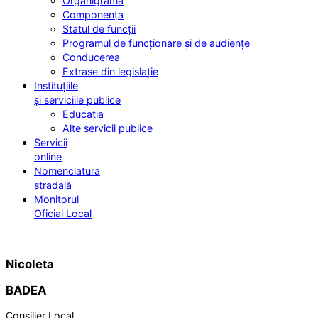
Organigrama
Componența
Statul de funcții
Programul de funcționare și de audiențe
Conducerea
Extrase din legislație
Instituțiile
și serviciile publice
Educația
Alte servicii publice
Servicii
online
Nomenclatura
stradală
Monitorul
Oficial Local
Nicoleta
BADEA
Consilier Local