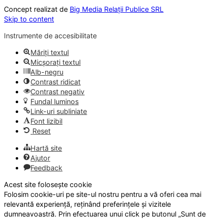
Concept realizat de
Big Media Relații Publice SRL
Skip to content
Instrumente de accesibilitate
Măriți textul
Micșorați textul
Alb-negru
Contrast ridicat
Contrast negativ
Fundal luminos
Link-uri subliniate
Font lizibil
Reset
Hartă site
Ajutor
Feedback
Acest site folosește cookie
Folosim cookie-uri pe site-ul nostru pentru a vă oferi cea mai
relevantă experiență, reținând preferințele și vizitele
dumneavoastră. Prin efectuarea unui click pe butonul „Sunt de