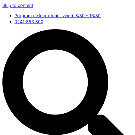
Skip to content
Program de lucru: luni - vineri: 8:30 - 16:30
0241 853 800