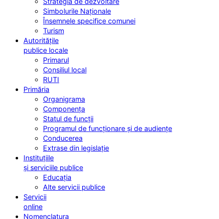
Strategia de dezvoltare
Simbolurile Naționale
Însemnele specifice comunei
Turism
Autoritățile
publice locale
Primarul
Consiliul local
RUTI
Primăria
Organigrama
Componența
Statul de funcții
Programul de funcționare și de audiențe
Conducerea
Extrase din legislație
Instituțiile
și serviciile publice
Educația
Alte servicii publice
Servicii
online
Nomenclatura