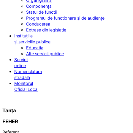
Organigrama
Componența
Statul de funcții
Programul de funcționare și de audiențe
Conducerea
Extrase din legislație
Instituțiile
și serviciile publice
Educația
Alte servicii publice
Servicii
online
Nomenclatura
stradală
Monitorul
Oficial Local
Tanța
FEHER
Referent