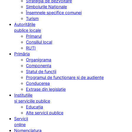
Strategia de dezvoltare
Simbolurile Naționale
Însemnele specifice comunei
Turism
Autoritățile
publice locale
Primarul
Consiliul local
RUTI
Primăria
Organigrama
Componența
Statul de funcții
Programul de funcționare și de audiențe
Conducerea
Extrase din legislație
Instituțiile
și serviciile publice
Educația
Alte servicii publice
Servicii
online
Nomenclatura