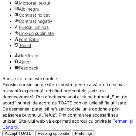
Micșorați textul
Alb-negru
Contrast ridicat
Contrast negativ
Fundal luminos
Link-uri subliniate
Font lizibil
Reset
Hartă site
Ajutor
Feedback
Acest site folosește cookie
Folosim cookie-uri pe site-ul nostru pentru a vă oferi cea mai
relevantă experiență, reținând preferințele și vizitele
dumneavoastră. Prin efectuarea unui click pe butonul „Sunt de
acord”, sunteți de acord ca TOATE cookie-urile să fie utilizate.
De asemenea, puteți să refuzați cookie-urile opționale prin
apăsarea butonului „Refuz”. Prin continuarea accesării sau
utilizării Site-ului web vă exprimați acordul cu privire la
Termeni și
Condiții
.
Accept TOATE
Resping opționale
Preferințe