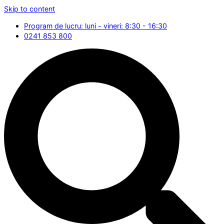
Skip to content
Program de lucru: luni - vineri: 8:30 - 16:30
0241 853 800