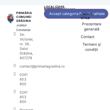
LOCALIZARE
Acest conținut este blocat până când acceptați categoria corespunzătoare de cookie-uri.
PRIMĂRIA
Accept categoria Funcționalitate
LINKURI
COMUNEI
UTILE
GRĂDINA
Prezentare
Județul
generală
Constanța
Str.
Contact
Victoriei,
nr. 39,
Termeni și
Satul
condiții
Grădina,
907278
contact@primariagradina.ro
0241
853
800
0241
853
800
Program