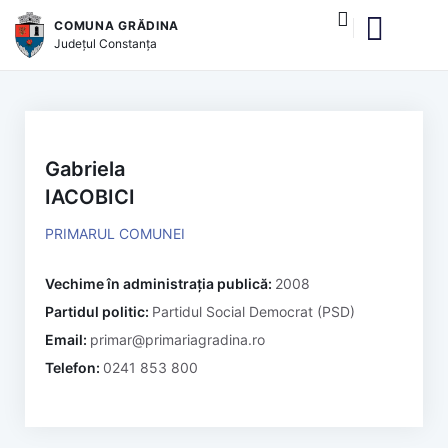
COMUNA GRĂDINA
Județul
Constanța
și serviciile publice
Gabriela
IACOBICI
PRIMARUL COMUNEI
Vechime în administrația publică:
2008
Partidul politic:
Partidul Social Democrat (PSD)
Email:
primar@primariagradina.ro
Telefon:
0241 853 800