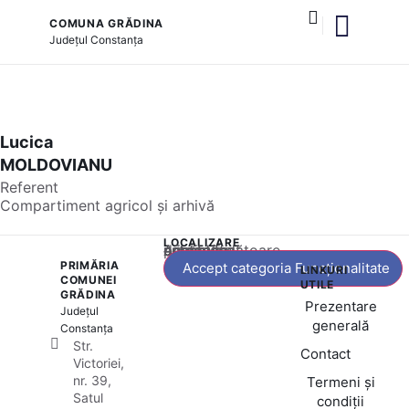
COMUNA GRĂDINA
Județul
Constanța
și serviciile publice
Lucica
MOLDOVIANU
Referent
Compartiment agricol și arhivă
LOCALIZARE
Acest conținut este blocat până când acceptați categoria corespunzătoare de cookie-uri.
PRIMĂRIA
Accept categoria Funcționalitate
LINKURI
COMUNEI
UTILE
GRĂDINA
Prezentare
Județul
generală
Constanța
Str.
Contact
Victoriei,
nr. 39,
Termeni și
Satul
condiții