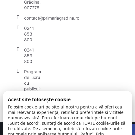
Grădina,
907278
contact@primariagradina.ro
0241
853
800
0241
853
800
Program
de lucru
cu
publicul:
luni -
Acest site folosește cookie
vineri:
8:30 -
Folosim cookie-uri pe site-ul nostru pentru a vă oferi cea
16:30
mai relevantă experiență, reținând preferințele și vizitele
dumneavoastră. Prin efectuarea unui click pe butonul
„Sunt de acord”, sunteți de acord ca TOATE cookie-urile să
Open
fie utilizate. De asemenea, puteți să refuzați cookie-urile
Concept realizat de
Big Media Relații Publice SRL
opționale prin apăsarea butonului „Refuz”. Prin