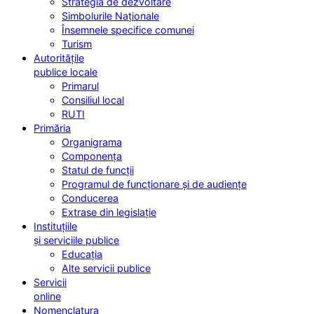
Strategia de dezvoltare
Simbolurile Naționale
Însemnele specifice comunei
Turism
Autoritățile
publice locale
Primarul
Consiliul local
RUTI
Primăria
Organigrama
Componența
Statul de funcții
Programul de funcționare și de audiențe
Conducerea
Extrase din legislație
Instituțiile
și serviciile publice
Educația
Alte servicii publice
Servicii
online
Nomenclatura