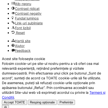
Alb-negru
Contrast ridicat
Contrast negativ
Fundal luminos
Link-uri subliniate
Font lizibil
Reset
Hartă site
Ajutor
Feedback
Acest site folosește cookie
Folosim cookie-uri pe site-ul nostru pentru a vă oferi cea mai
relevantă experiență, reținând preferințele și vizitele
dumneavoastră. Prin efectuarea unui click pe butonul „Sunt de
acord”, sunteți de acord ca TOATE cookie-urile să fie utilizate.
De asemenea, puteți să refuzați cookie-urile opționale prin
apăsarea butonului „Refuz”. Prin continuarea accesării sau
utilizării Site-ului web vă exprimați acordul cu privire la
Termeni și
Condiții
.
Accept TOATE
Resping opționale
Preferințe
🍪