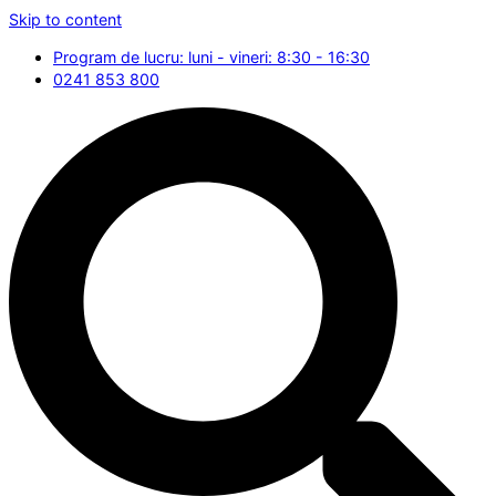
Skip to content
Program de lucru: luni - vineri: 8:30 - 16:30
0241 853 800