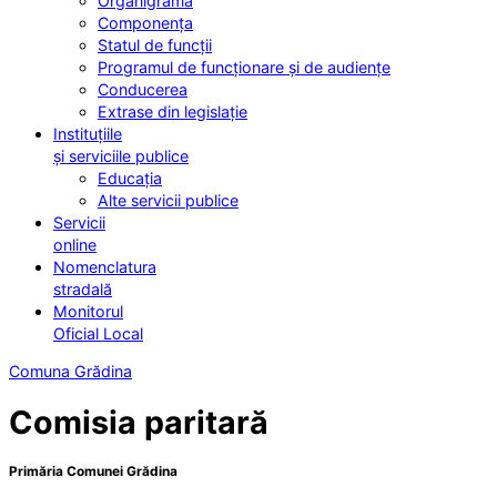
Organigrama
Componența
Statul de funcții
Programul de funcționare și de audiențe
Conducerea
Extrase din legislație
Instituțiile
și serviciile publice
Educația
Alte servicii publice
Servicii
online
Nomenclatura
stradală
Monitorul
Oficial Local
Comuna Grădina
Comisia paritară
Primăria Comunei Grădina