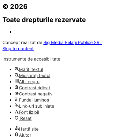
© 2026
Toate drepturile rezervate
Concept realizat de
Big Media Relații Publice SRL
Skip to content
Instrumente de accesibilitate
Măriți textul
Micșorați textul
Alb-negru
Contrast ridicat
Contrast negativ
Fundal luminos
Link-uri subliniate
Font lizibil
Reset
Hartă site
Ajutor