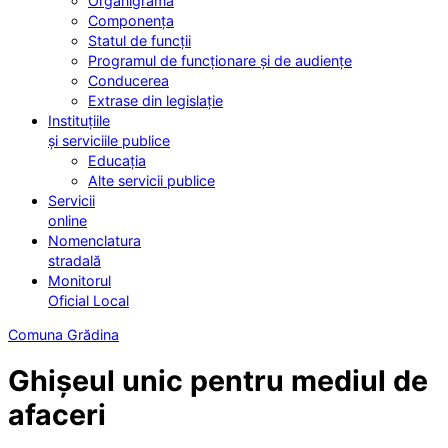
Organigrama
Componența
Statul de funcții
Programul de funcționare și de audiențe
Conducerea
Extrase din legislație
Instituțiile
și serviciile publice
Educația
Alte servicii publice
Servicii
online
Nomenclatura
stradală
Monitorul
Oficial Local
Comuna Grădina
Ghișeul unic pentru mediul de
afaceri