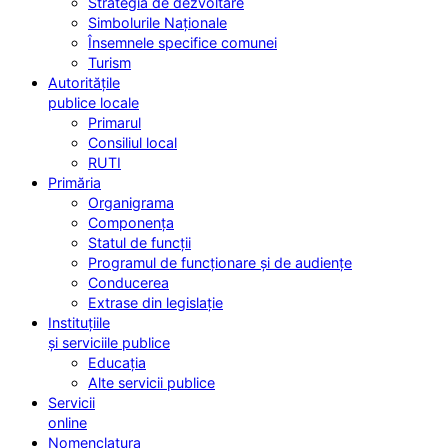
Strategia de dezvoltare
Simbolurile Naționale
Însemnele specifice comunei
Turism
Autoritățile
publice locale
Primarul
Consiliul local
RUTI
Primăria
Organigrama
Componența
Statul de funcții
Programul de funcționare și de audiențe
Conducerea
Extrase din legislație
Instituțiile
și serviciile publice
Educația
Alte servicii publice
Servicii
online
Nomenclatura