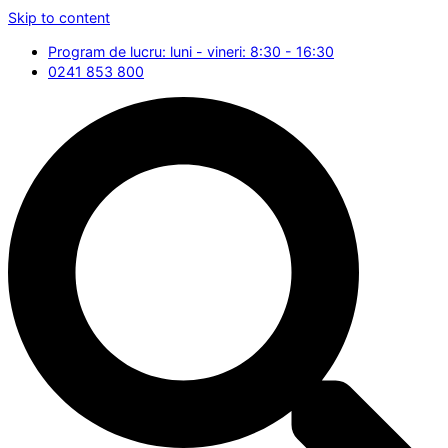
Skip to content
Program de lucru: luni - vineri: 8:30 - 16:30
0241 853 800