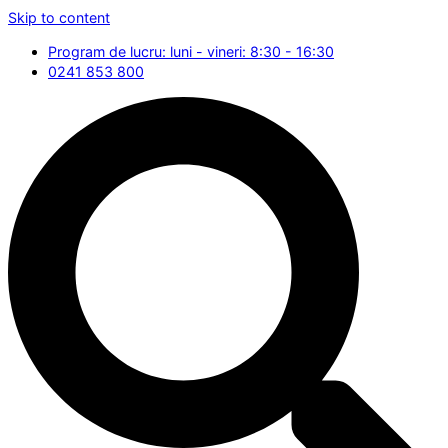
Skip to content
Program de lucru: luni - vineri: 8:30 - 16:30
0241 853 800