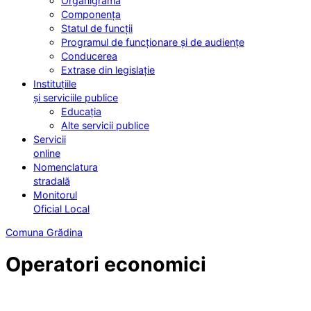
Organigrama
Componența
Statul de funcții
Programul de funcționare și de audiențe
Conducerea
Extrase din legislație
Instituțiile
și serviciile publice
Educația
Alte servicii publice
Servicii
online
Nomenclatura
stradală
Monitorul
Oficial Local
Comuna Grădina
Operatori economici