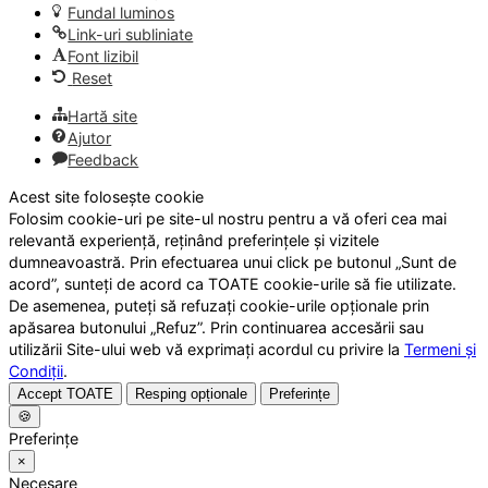
Fundal luminos
Link-uri subliniate
Font lizibil
Reset
Hartă site
Ajutor
Feedback
Acest site folosește cookie
Folosim cookie-uri pe site-ul nostru pentru a vă oferi cea mai
relevantă experiență, reținând preferințele și vizitele
dumneavoastră. Prin efectuarea unui click pe butonul „Sunt de
acord”, sunteți de acord ca TOATE cookie-urile să fie utilizate.
De asemenea, puteți să refuzați cookie-urile opționale prin
apăsarea butonului „Refuz”. Prin continuarea accesării sau
utilizării Site-ului web vă exprimați acordul cu privire la
Termeni și
Condiții
.
Accept TOATE
Resping opționale
Preferințe
🍪
Preferințe
×
Necesare