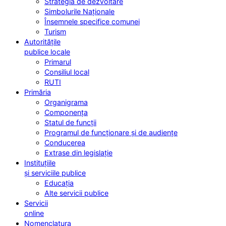
Strategia de dezvoltare
Simbolurile Naționale
Însemnele specifice comunei
Turism
Autoritățile
publice locale
Primarul
Consiliul local
RUTI
Primăria
Organigrama
Componența
Statul de funcții
Programul de funcționare și de audiențe
Conducerea
Extrase din legislație
Instituțiile
și serviciile publice
Educația
Alte servicii publice
Servicii
online
Nomenclatura