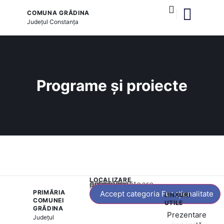
COMUNA GRĂDINA
Județul
Constanța
și serviciile publice
Programe și proiecte
LOCALIZARE
Acest conținut este blocat până când acceptați categoria corespunzătoare de cookie-uri.
PRIMĂRIA
Accept categoria Funcționalitate
LINKURI
COMUNEI
UTILE
GRĂDINA
Prezentare
Județul