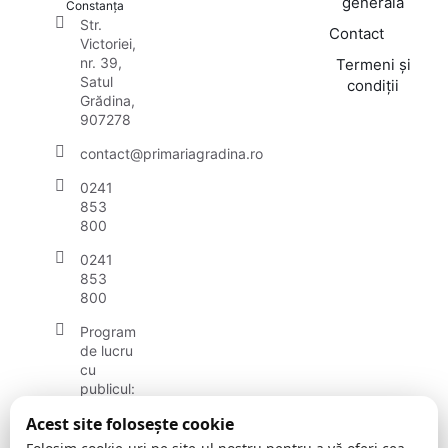
generală
Constanța
Str.
Contact
Victoriei,
nr. 39,
Termeni și
Satul
condiții
Grădina,
907278
contact@primariagradina.ro
0241
853
800
0241
853
800
Program
de lucru
cu
publicul:
luni -
Acest site folosește cookie
vineri:
8:30 -