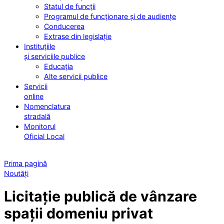
Statul de funcții
Programul de funcționare și de audiențe
Conducerea
Extrase din legislație
Instituțiile
și serviciile publice
Educația
Alte servicii publice
Servicii
online
Nomenclatura
stradală
Monitorul
Oficial Local
Prima pagină
Noutăți
Licitație publică de vânzare
spații domeniu privat