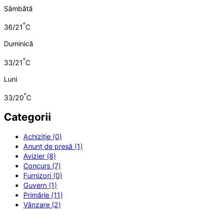
Sâmbătă
°
36/21
C
Duminică
°
33/21
C
Luni
°
33/20
C
Categorii
Achiziție (0)
Anunț de presă (1)
Avizier (8)
Concurs (7)
Furnizori (0)
Guvern (1)
Primărie (11)
Vânzare (2)