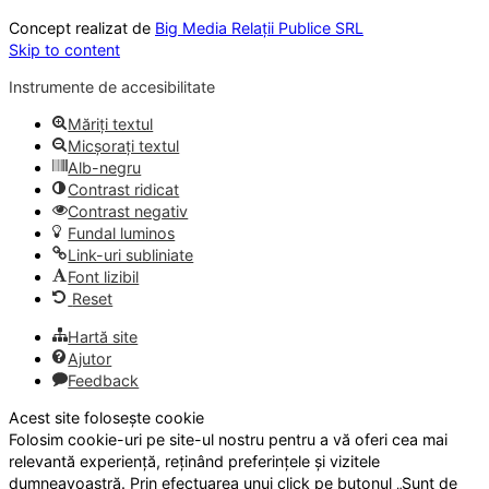
Concept realizat de
Big Media Relații Publice SRL
Skip to content
Instrumente de accesibilitate
Măriți textul
Micșorați textul
Alb-negru
Contrast ridicat
Contrast negativ
Fundal luminos
Link-uri subliniate
Font lizibil
Reset
Hartă site
Ajutor
Feedback
Acest site folosește cookie
Folosim cookie-uri pe site-ul nostru pentru a vă oferi cea mai
relevantă experiență, reținând preferințele și vizitele
dumneavoastră. Prin efectuarea unui click pe butonul „Sunt de